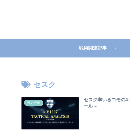
戦術関連記事
セスク
セスク率いるコモの4-
戦術分析
ール～