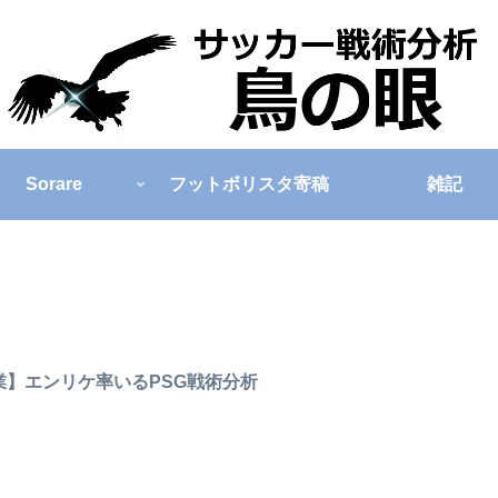
Sorare
フットボリスタ寄稿
雑記
業】エンリケ率いるPSG戦術分析