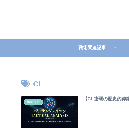
戦術関連記事
CL
【CL連覇の歴史的偉
戦術分析