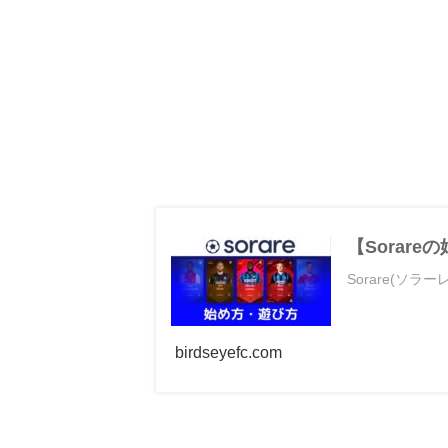
【Sorar
Sorare(
birdseyefc.com