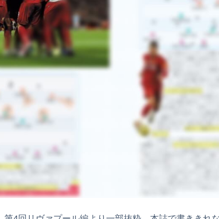
ra」第4回リヴァプール編より一部抜粋、本誌で書きき