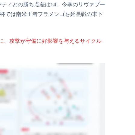
・シティとの勝ち点差は14。今季のリヴァプー
W杯では南米王者フラメンゴを延長戦の末下
に、攻撃が守備に好影響を与えるサイクル