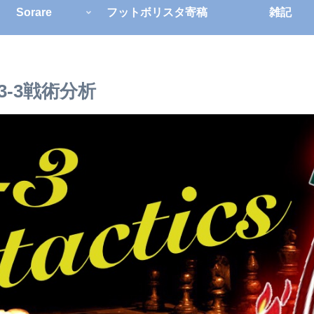
Sorare
フットボリスタ寄稿
雑記
-3戦術分析