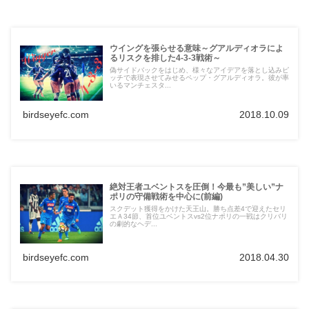
ウイングを張らせる意味～グアルディオラによ
るリスクを排した4-3-3戦術～
偽サイドバックをはじめ、様々なアイデアを落とし込みピ
ッチで表現させてみせるペップ・グアルディオラ。彼が率
いるマンチェスタ...
birdseyefc.com
2018.10.09
絶対王者ユベントスを圧倒！今最も”美しい”ナ
ポリの守備戦術を中心に(前編)
スクデット獲得をかけた天王山。勝ち点差4で迎えたセリ
エＡ34節、首位ユベントスvs2位ナポリの一戦はクリバリ
の劇的なヘデ...
birdseyefc.com
2018.04.30