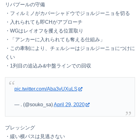
リバプールの守備
・フィルミノがカバーシャドウでジョルジーニョを切る
・入れられても即CHがアプローチ
・WGはレイオフを攫える位置取り
・「アンカーに入れられても奪える仕組み」
・この牽制により、チェルシーはジョルジーニョにつけに
くい
・1列目の追込み&中盤ラインでの回収
pic.twitter.com/Aba3vUXuLS
— . (@souko_sa)
April 29, 2020
プレッシング
・緩い横パスは見逃さない