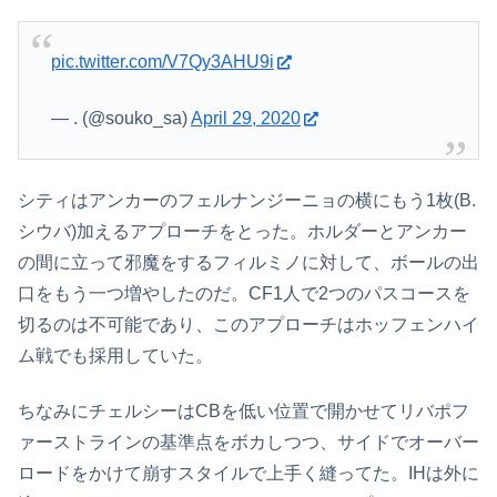
pic.twitter.com/V7Qy3AHU9i
— . (@souko_sa)
April 29, 2020
シティはアンカーのフェルナンジーニョの横にもう1枚(B.
シウバ)加えるアプローチをとった。ホルダーとアンカー
の間に立って邪魔をするフィルミノに対して、ボールの出
口をもう一つ増やしたのだ。CF1人で2つのパスコースを
切るのは不可能であり、このアプローチはホッフェンハイ
ム戦でも採用していた。
ちなみにチェルシーはCBを低い位置で開かせてリバポフ
ァーストラインの基準点をボカしつつ、サイドでオーバー
ロードをかけて崩すスタイルで上手く縫ってた。IHは外に