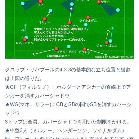
クロップ・リバプールの4-3-3の基本的な立ち位置と役割
は上図の通りだ。
★CF（フィルミノ）：ホルダーとアンカーの直線上でア
ンカーを消すカバーシャドウ
★WG(マネ、サラー)：CBとSBの間でSBを消すカバーシ
ャドウ
3トップは全員、カバーシャドウを用いた制限をかける。
★中盤3人（ミルナー、ヘンダーソン、ワイナルダム）