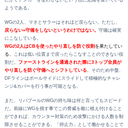
ようである。
WGの2人、マネとサラーはそれほど戻らない。ただし、
戻らない=守備をしないというわけではない。
守備は確実
にこなしている。
WGの2人はCBを使ったやり直しを防ぐ役割
を果たしてい
る
。これは低い位置まで戻ったらこなすことのできない役
割だ。
ファーストラインを通過された際に3トップ全員が
やり直しを防ぐ守備へとシフトしている
。そのため中盤、
DFラインはボールサイドにスライドして積極的なチャレ
ンジ&カバーを行う事が可能となる。
また、リバプールのWGの持ち味は何と言ってもスピード
だ。前線にWGを残す事でこの脅威を敵に植え付けること
ができれば、カウンター対策のため攻撃にかける人数を制
限させることができる。「抑止力」として働かせることで