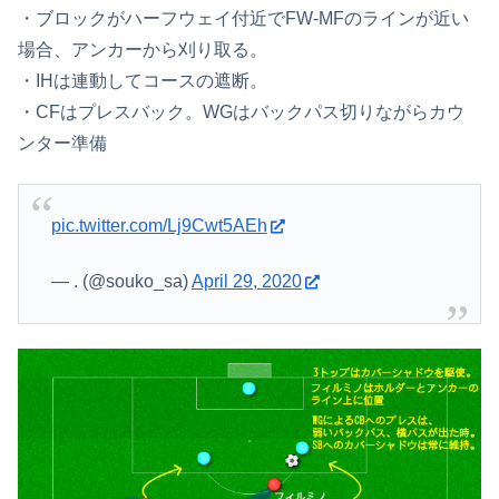
・ブロックがハーフウェイ付近でFW-MFのラインが近い
場合、アンカーから刈り取る。
・IHは連動してコースの遮断。
・CFはプレスバック。WGはバックパス切りながらカウ
ンター準備
pic.twitter.com/Lj9Cwt5AEh
— . (@souko_sa)
April 29, 2020