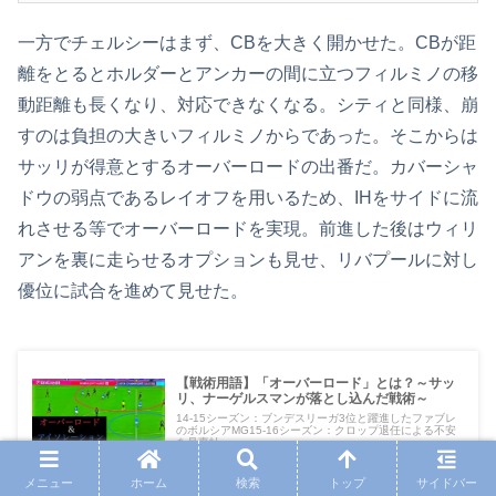
一方でチェルシーはまず、CBを大きく開かせた。CBが距
離をとるとホルダーとアンカーの間に立つフィルミノの移
動距離も長くなり、対応できなくなる。シティと同様、崩
すのは負担の大きいフィルミノからであった。そこからは
サッリが得意とするオーバーロードの出番だ。カバーシャ
ドウの弱点であるレイオフを用いるため、IHをサイドに流
れさせる等でオーバーロードを実現。前進した後はウィリ
アンを裏に走らせるオプションも見せ、リバプールに対し
優位に試合を進めて見せた。
【戦術用語】「オーバーロード」とは？～サッ
リ、ナーゲルスマンが落とし込んだ戦術～
14-15シーズン：ブンデスリーガ3位と躍進したファブレ
のボルシアMG15-16シーズン：クロップ退任による不安
を見事払...
birdseyefc.com
2018.08.21
メニュー
ホーム
検索
トップ
サイドバー