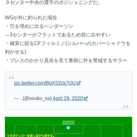
３センター中央の選手のポジショニングだ。
WGが外に釣られた場合
・穴を埋めに出るヘンダーソン
→3センターがフラットであるため前に出やすい
・確実に絞るCFフィルミノ(シルバへのカバーシャドウを
利かせる)
・プレスのかかり具合を見て事前に外を警戒するサラー
pic.twitter.com/BpX52ck7QU
— . (@souko_sa)
April 29, 2020