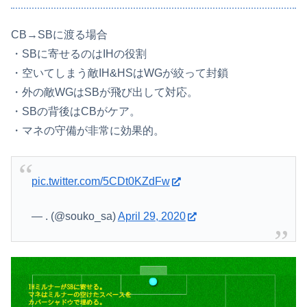
CB→SBに渡る場合
・SBに寄せるのはIHの役割
・空いてしまう敵IH&HSはWGが絞って封鎖
・外の敵WGはSBが飛び出して対応。
・SBの背後はCBがケア。
・マネの守備が非常に効果的。
pic.twitter.com/5CDt0KZdFw
— . (@souko_sa)
April 29, 2020