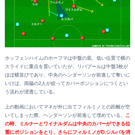
ホッフェンハイムのホーフマは中盤の底、低い位置で横の
スライドに重点を置いていたが、リバプールは中盤3枚が
ほぼ横並びであり、中央のヘンダーソンが前進して奪いに
いけば、両脇の2人が絞ってカバーポジションにつくとい
う流れが浸透している。
上の動画においてマネが外に出てフィルミノとの距離が空
いてしまった際、ヘンダーソンが前進して埋めている。
こ
の時、ミルナーとワイナルダムは中央のカバーができる位
置にポジションをとり、さらにフィルミノがD.シルバを消