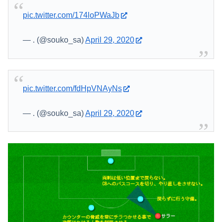
pic.twitter.com/174loPWaJb
— . (@souko_sa)
April 29, 2020
pic.twitter.com/fdHpVNAyNs
— . (@souko_sa)
April 29, 2020