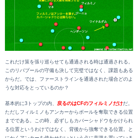
これだけ策を張り巡らせても通過される時は通過される。
このリバプールの守備も決して完璧ではなく、課題もある
からだ。では、ファーストラインを通過された場合どのよ
うな対応をとっているのか？
基本的に3トップの内、
戻るのはCFのフィルミノだけ
だ。
ただしフィルミノもアンカーからボールを奪取できる位置
までである。この時、必ずしもカバーシャドウをかけられ
る位置というわけではなく、背後から強奪できる位置。と
にかくアンカーを使わせないという点に意識を置いている