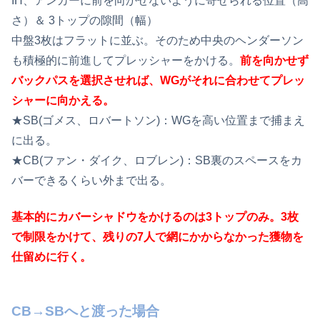
IH、アンカーに前を向かせないように寄せられる位置（高
さ）＆ 3トップの隙間（幅）
中盤3枚はフラットに並ぶ。そのため中央のヘンダーソン
も積極的に前進してプレッシャーをかける。
前を向かせず
バックパスを選択させれば、WGがそれに合わせてプレッ
シャーに向かえる。
★SB(ゴメス、ロバートソン)：WGを高い位置まで捕まえ
に出る。
★CB(ファン・ダイク、ロブレン)：SB裏のスペースをカ
バーできるくらい外まで出る。
基本的にカバーシャドウをかけるのは3トップのみ。3枚
で制限をかけて、残りの7人で網にかからなかった獲物を
仕留めに行く。
CB→SBへと渡った場合