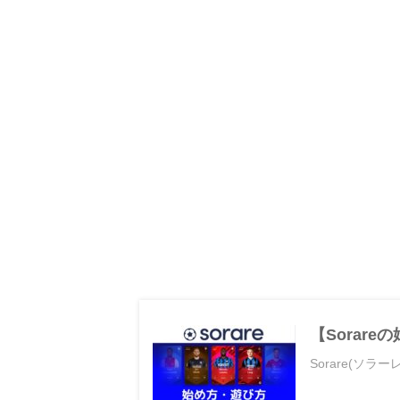
【Sorar
Sorare(