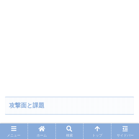
攻撃面と課題
オープンプレーでの守備時の失点数が非常に少ない、堅守
のクリスタル・パレス。
メニュー
ホーム
検索
トップ
サイドバー