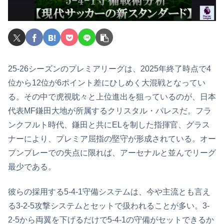
25-26シーズンのプレミアリーグは、2025年終了時点で4
位から12位が6ポイント差にひしめく大混戦となってい
る。その中で虎視眈々と上位進出を狙っているのが、日本
代表MF鎌田大地が所属するクリスタル・パレスだ。フラ
ンクフルト時代、鎌田と共にELを制した指揮官、グラス
ナーにより、プレミア屈指の堅守が形成されている。オー
プンプレーでの失点に限れば、アーセナルと並んでリーグ
最少である。
彼らの採用する5-4-1守備システムは、今や主流とも言え
る3-2-5攻撃システムとセットで扱われることが多い。3-
2-5から両翼を下げるだけで5-4-1の守備がセットできるか