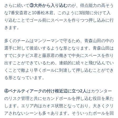
さらに続いて
③大外から入り込む
のが、得点能力の高そう
な7番安斎君と10番松木君。このように3段階に分けて入
り込むことでゴール前にスペースを作りつつ押し込みに行
きます。
多くのチームはマンツーマンで守るため、青森山田の中の
選手に対して後追いするような形となります。青森山田は
すでにタナビス君と藤原君の働きで中央にスペースを作り
出すことができているため、連鎖的に続々と飛び込んでい
くことで敵より早くボールに到達して押し込むことができ
る形となっています。
④ペナルティアークの付け根近辺に立つ2人
はカウンター
のリスク管理と共にセカンドボールを押し込む役目を果た
します。エリア内はカオス状態となっており、大きくクリ
アされないシーンも多々あります。そういったボールを回