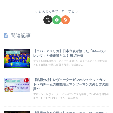
とんとんをフォローする
0
関連記事
【コパ・アメリカ】日本代表が陥った「4-4-2のジ
戦術分析
レンマ」と修正策とは？-戦術分析
ブラジル開催のコパ・アメリカ2019に、カタールとともに招待国
として参戦した我らが日本代表。初戦はチ...
【戦術分析】レヴァークーゼンvsシュツットガル
戦術分析
ト〜両チームの機能性とマンツーマンの外し方の差
異〜
アロンソ・レヴァークーゼンがブンデスを席巻しているのは周知の
事実。しかし23-24シーズン、近年低迷...