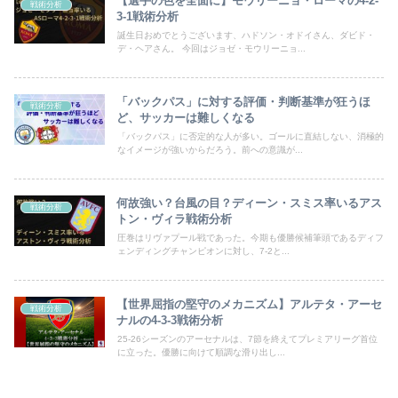
【選手の色を全面に】モウリーニョ・ローマの4-2-
戦術分析
3-1戦術分析
誕生日おめでとうございます、ハドソン・オドイさん、ダビド・
デ・ヘアさん。 今回はジョゼ・モウリーニョ...
「バックパス」に対する評価・判断基準が狂うほ
戦術分析
ど、サッカーは難しくなる
「バックパス」に否定的な人が多い。ゴールに直結しない、消極的
なイメージが強いからだろう。前への意識が...
何故強い？台風の目？ディーン・スミス率いるアス
戦術分析
トン・ヴィラ戦術分析
圧巻はリヴァプール戦であった。今期も優勝候補筆頭であるディフ
ェンディングチャンピオンに対し、7-2と...
【世界屈指の堅守のメカニズム】アルテタ・アーセ
戦術分析
ナルの4-3-3戦術分析
25-26シーズンのアーセナルは、7節を終えてプレミアリーグ首位
に立った。優勝に向けて順調な滑り出し...