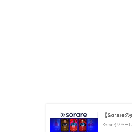
【Sorar
Sorare(