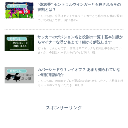
”偽10番” セントラルウインガーとも称されるその
戦術用語解説
役割とは？
こんにちは。今回はセントラルウインガーとも称される”偽10番”に
ついての紹介です。 偽10番(Fal...
サッカーのポジション名と役割の一覧｜基本知識か
戦術用語解説
らマイナーな呼び名まで！細かく解説します
どうも、とんとんです。 普段はマニアックな戦術記事をあげてい
ますが、今回はハードルをググっと下げ、初...
カバーシャドウ？レイオフ？ あまり知られていな
戦術用語解説
い戦術用語紹介
こんにちは。Twitterでブログ開設のお知らせをしたところ想像を超
えるレスポンスをいただき、嬉しさ...
スポンサーリンク