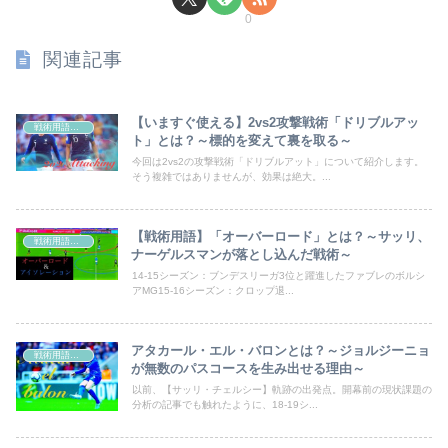
0
関連記事
【いますぐ使える】2vs2攻撃戦術「ドリブルアッ
戦術用語解説
ト」とは？～標的を変えて裏を取る～
今回は2vs2の攻撃戦術「ドリブルアット」について紹介します。
そう複雑ではありませんが、効果は絶大。...
【戦術用語】「オーバーロード」とは？～サッリ、
戦術用語解説
ナーゲルスマンが落とし込んだ戦術～
14-15シーズン：ブンデスリーガ3位と躍進したファブレのボルシ
アMG15-16シーズン：クロップ退...
アタカール・エル・バロンとは？～ジョルジーニョ
戦術用語解説
が無数のパスコースを生み出せる理由～
以前、【サッリ・チェルシー】軌跡の出発点。開幕前の現状課題の
分析の記事でも触れたように、18-19シ...