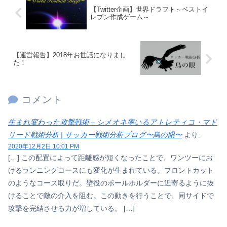
【Twitter企画】世界ドラフト～ベストイ
レブン作成ゲーム～
【運営報告】2018年お世話になりまし
た！
コメント
生まれ変わった攻撃戦術 – シメオネ率いるアトレティコ・マド
リード戦術分析 | サッカー戦術分析ブログ〜鳥の眼〜
より:
2020年12月2日 10:01 PM
[…] この配置によって距離感が短くなったことで、ワンツーにお
けるランニングコースにも変化が生まれている。フロントカット
のようなコース取りだ。壁役のボールホルダーに近寄るように抜
けることで敵の介入を阻む。この動きを行うことで、同サイドで
攻撃を完結させる力が増している。 […]