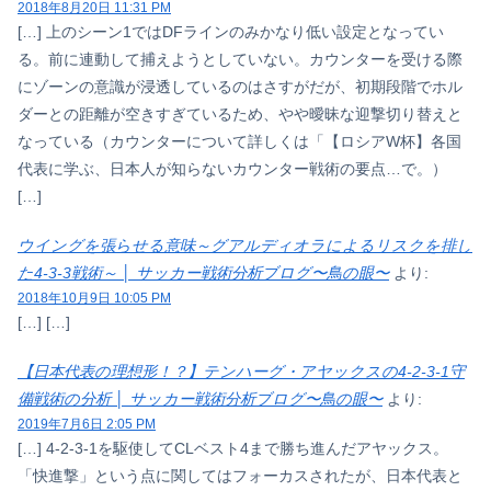
2018年8月20日 11:31 PM
[…] 上のシーン1ではDFラインのみかなり低い設定となってい
る。前に連動して捕えようとしていない。カウンターを受ける際
にゾーンの意識が浸透しているのはさすがだが、初期段階でホル
ダーとの距離が空きすぎているため、やや曖昧な迎撃切り替えと
なっている（カウンターについて詳しくは「【ロシアW杯】各国
代表に学ぶ、日本人が知らないカウンター戦術の要点…で。）
[…]
ウイングを張らせる意味～グアルディオラによるリスクを排し
た4-3-3戦術～ │ サッカー戦術分析ブログ〜鳥の眼〜
より:
2018年10月9日 10:05 PM
[…] […]
【日本代表の理想形！？】テンハーグ・アヤックスの4-2-3-1守
備戦術の分析 │ サッカー戦術分析ブログ〜鳥の眼〜
より:
2019年7月6日 2:05 PM
[…] 4-2-3-1を駆使してCLベスト4まで勝ち進んだアヤックス。
「快進撃」という点に関してはフォーカスされたが、日本代表と