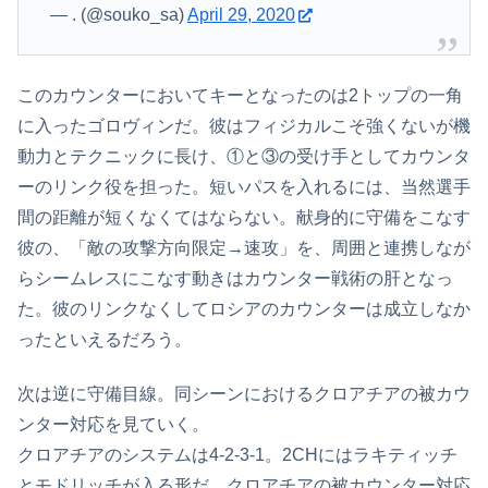
— . (@souko_sa)
April 29, 2020
このカウンターにおいてキーとなったのは2トップの一角
に入ったゴロヴィンだ。彼はフィジカルこそ強くないが機
動力とテクニックに長け、①と③の受け手としてカウンタ
ーのリンク役を担った。短いパスを入れるには、当然選手
間の距離が短くなくてはならない。献身的に守備をこなす
彼の、「敵の攻撃方向限定→速攻」を、周囲と連携しなが
らシームレスにこなす動きはカウンター戦術の肝となっ
た。彼のリンクなくしてロシアのカウンターは成立しなか
ったといえるだろう。
次は逆に守備目線。同シーンにおけるクロアチアの被カウ
ンター対応を見ていく。
クロアチアのシステムは4-2-3-1。2CHにはラキティッチ
とモドリッチが入る形だ。クロアチアの被カウンター対応