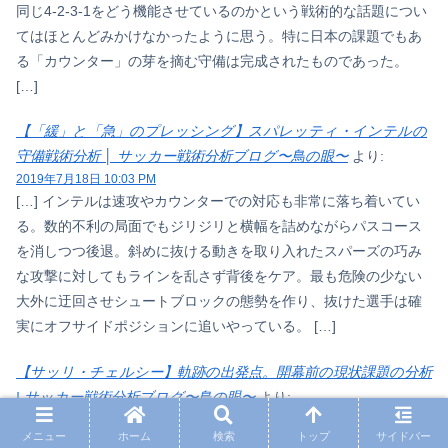
同じ4-2-3-1をどう機能させているのかという戦術的な話題につい
てはほとんどみかけなかったように思う。特に日本の課題でもあ
る「カウンター」の芽を摘む守備は完成されたものであった。
[…]
【「緩」と「急」のプレッシング】スパレッティ・インテルの
守備戦術分析 │ サッカー戦術分析ブログ〜鳥の眼〜
より:
2019年7月18日 10:03 PM
[…] インテルは速攻やカウンターでの対応も非常に落ち着いてい
る。数的不利の局面でもジリジリと横幅を詰めながらパスコース
を消しつつ後退。斜めに抜ける動きを取り入れたスパーズの巧み
な攻撃に対してもラインを乱さず背後をケア。最も危険の少ない
大外に迂回させシュートブロックの態勢を作り、抜けた選手は確
実にオフサイドポジションに追いやっている。 […]
【サッリ・チェルシー】軌跡の出発点。開幕前の現状課題の分析
| サッカー戦術分析ブログ〜鳥の眼〜
より:
2020年4月29日 11:13 AM
メニュー
ホーム
検索
トップ
サイドバー
[…] 上のシーン1ではDFラインのみかなり低い設定となってい