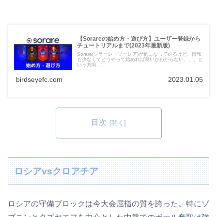
【Sorareの始め方・遊び方】ユーザー登録から
チュートリアルまで(2023年最新版)
Sorare(ソラーレ・ソーレア)が気になっているけど、情報
も少なくてどうやって始めれば良いかわからない、、、と
いう方向…
birdseyefc.com
2023.01.05
目次
ロシアvsクロアチア
ロシアの守備ブロックは今大会屈指の質を誇った。特にゾ