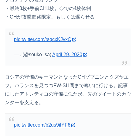
・最終3枚+手前CH1枚。◇での4枚体制
・CHが攻撃進路限定、もしくは遅らせる
pic.twitter.com/rsqcxKJvxO
— . (@souko_sa)
April 29, 2020
ロシアの守備のキーマンとなったCHゾブニンとクズヤエ
フ。バランスを見つつFW-SH間まで奪いに行ける。記事
にしたアトレティコの守備に似た形。先のツイートのカウ
ンターを支える。
pic.twitter.com/b2us9ilYF6