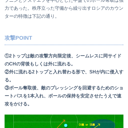
ブニンとクズヤエフを中心とした中盤でのボール奪取は強
力であった。秩序立った守備から繰り出すロシアのカウン
ターの特徴は下記の通り。
攻撃POINT
①2トップは敵の攻撃方向限定後、シームレスに同サイド
のCHの背後もしくは外に流れる。
②外に流れる2トップと入れ替わる形で、SHが内に侵入す
る。
③ボール奪取後、敵のプレッシングを回避するためのショ
ートパスを1本入れ、ボールの保持を安定させたうえで速
攻をかける。