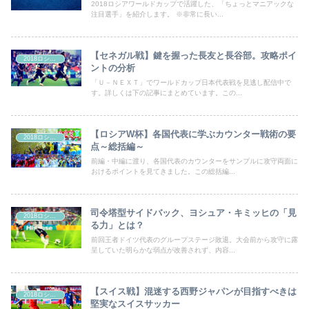
2018ロシアワールドカップで活躍した、「ちょっとマニアックな
注目選手」を紹介します。 ※非常に長い...
【セネガル戦】鍵を握った長友と長谷部。攻略ポイ
2018ロシアW杯
ントの分析
「Ｕ－ＮＥＸＴ」でワールドカップ日本代表戦を見逃し配信中で
す。詳しくは下の記事にまとめています。この...
【ロシアW杯】各国代表に学ぶカウンター戦術の要
2018ロシアW杯
点～総括編～
前編・中編に渡り、各国代表のカウンターをサンプルに攻守両面に
おけるポイントを見てきました。この総括編...
司令塔型サイドバック、ヨシュア・キミッヒの「見
2018ロシアW杯
る力」とは？
前回王者ドイツ代表のグループステージ敗退。大会前から攻守に露
呈していた明らかな弱点が改善されず、内容...
【スイス戦】混迷する西野ジャパンが目指すべきは
2018ロシアW杯
堅実なスイスサッカー