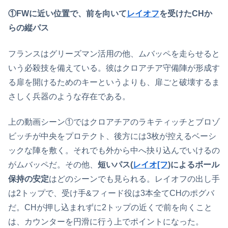
①FWに近い位置で、前を向いて
レイオフ
を受けたCHか
らの縦パス
フランスはグリーズマン活用の他、ムバッペを走らせると
いう必殺技を備えている。彼はクロアチア守備陣が形成す
る扉を開けるためのキーというよりも、扉ごと破壊するま
さしく兵器のような存在である。
上の動画シーン①ではクロアチアのラキティッチとブロゾ
ビッチが中央をプロテクト、後方には3枚が控えるベーシ
ックな陣を敷く。それでも外から中へ抉り込んでいけるの
がムバッペだ。その他、
短いパス(
レイオ[フ
)によるボール
保持の安定
はどのシーンでも見られる。レイオフの出し手
は2トップで、受け手&フィード役は3本全てCHのポグバ
だ。CHが押し込まれずに2トップの近くで前を向くこと
は、カウンターを円滑に行う上でポイントになった。