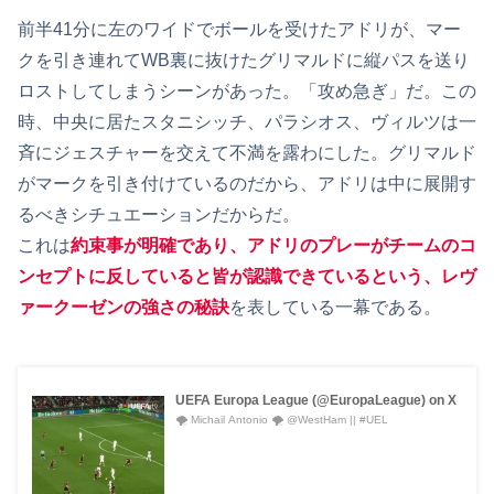
前半41分に左のワイドでボールを受けたアドリが、マー
クを引き連れてWB裏に抜けたグリマルドに縦パスを送り
ロストしてしまうシーンがあった。「攻め急ぎ」だ。この
時、中央に居たスタニシッチ、パラシオス、ヴィルツは一
斉にジェスチャーを交えて不満を露わにした。グリマルド
がマークを引き付けているのだから、アドリは中に展開す
るべきシチュエーションだからだ。
これは
約束事が明確であり、アドリのプレーがチームのコ
ンセプトに反していると皆が認識できているという、レヴ
ァークーゼンの強さの秘訣
を表している一幕である。
UEFA Europa League (@EuropaLeague) on X
🌪️ Michail Antonio 🌪️ @WestHam || #UEL