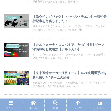
戦術分析」の続きとなります。 基本布陣 ...
【偽ウイングバック】トゥヘル・チェルシー戦術分
戦術分析
析記事を寄稿しました！
誕生日おめでとうございます、ルカ・ヨヴィッチ選手。 フットボ
リスタ様にトゥヘル・チェルシーの戦術分析...
【カルツォーナ・スロバキアに学ぶ】4-5-1ゾーン
システム
守備戦術と攻略法【ポルトガル】
4-5-1のゾーンディフェンス。あのペップ・グアルディオラが最も
攻略に手を焼くシステムだ。4-5-1...
【東京五輪サッカー注目チーム】U-21欧州選手権を
戦術分析
勝ち抜いた4チームの紹介
欧州若手プレイヤーの祭典、U-21欧州選手権。A・B・C各グルー
プの首位と、2位で最も成績の良かった...
待望のプレミア参戦。”戦術マニア”ビエルサ率いる
戦術分析
リーズ戦術分析
メニュー
ホーム
検索
トップ
サイドバー
【宣伝】フットボリスタ11月号に記事を寄稿しました！マンチェ