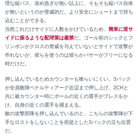
理な縦パス、攻め急ぎが無い以上に、そもそも縦パス自体
が無いというのが脅威的だ。より安全にシュートまで持ち
込むことができる。
当然これだけサイドに人数をかけているため、
簡単に逆サ
イドに振るような配球策は厳禁
だ。ゴール前のシックとフ
リンポンがクロスの脅威を与えていないとサイドで攻撃が
作れないが、彼らを使うのは彼らかパサーがフリーになる
時だけだ。
押し込んでいるためカウンターも喰らいにくい。3バック
が全員敵陣ペナルティアーク近辺まで押し上げ、2CHと
共に被カウンター時にボールの近くの選手がプレスをか
け、自身の近くの選手を捕まえる。
敵の攻撃部隊を押し込んでいるのと、こちらの攻撃陣が下
手なロストをしないことを前提とした3バックの立ち位置
だ。