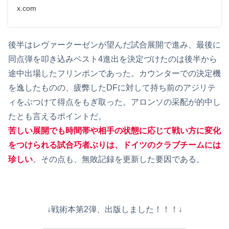
x.com
後半はレヴァークーゼンが望んだ試合展開で進み、最後に
同点弾を叩き込みベスト4進出を決定づけたのは後半から
途中出場したフリンポンであった。カウンターでの決定機
を逸したものの、疲弊したDFに対して持ち前のアジリテ
ィをぶつけて得点をもぎ取った。アロンソの采配が的中し
たとも言えるポイントだ。
苦しい展開でも時間帯や相手の状態に応じて戦い方に変化
をつけられる試合巧者ぶりは、ドイツのクラブチームには
珍しい
。その点も、無敗記録を更新した要因である。
↓戦術本第2弾、出版しました！！！↓