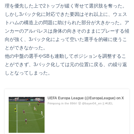
理を優先した上で2トップが緩く寄せて選択肢を奪った。
しかし3バック化に対応できた要因はそれ以上に、ウェス
トハムの構造上の問題に助けられた部分が大きかった。ア
ンカーのアルバレスは身体の向きそのままにプレーする傾
向が強く、3バック化によって空いた選手を的確に使うこ
とができなかった。
他の中盤の選手やSBも連動してポジションを調整するこ
とができず、3バック化しては元の位置に戻る、の繰り返
しとなってしまった。
UEFA Europa League (@EuropaLeague) on X
Frimpong in the 89th! 😲 @bayer04_en || #UEL