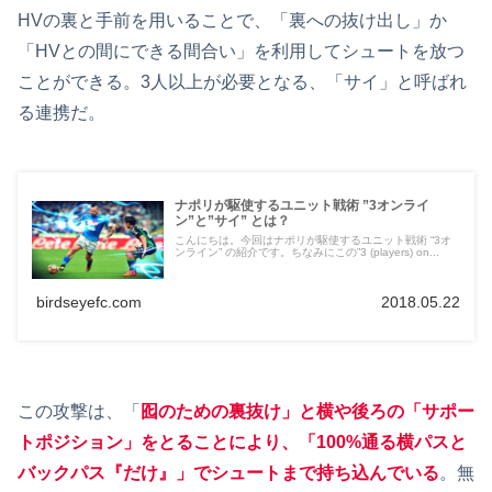
HVの裏と手前を用いることで、「裏への抜け出し」か
「HVとの間にできる間合い」を利用してシュートを放つ
ことができる。3人以上が必要となる、「サイ」と呼ばれ
る連携だ。
ナポリが駆使するユニット戦術 ”3オンライ
ン”と”サイ” とは？
こんにちは。今回はナポリが駆使するユニット戦術 “3オ
ンライン” の紹介です。ちなみにこの”3 (players) on...
birdseyefc.com
2018.05.22
この攻撃は、「
囮のための裏抜け」と横や後ろの「サポー
トポジション」をとることにより、「100%通る横パスと
バックパス『だけ』」でシュートまで持ち込んでいる
。無