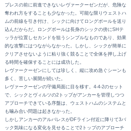
プレスの前に前進できないレヴァークーゼンだが、危険な
奪われ方をすることも少なかった。可能な限りウェストハ
ムの前線を引き付け、シックに向けてロングボールを送り
込んだからだ。ロングボールは長身のシックの傍にSHテ
ッラが位置しセカンドを狙うシンプルなものであり、効果
的な攻撃にはつながらなかった。しかし、シックが簡単に
クリアさせないように粘り強く競ることで全体を押し上げ
る時間を確保することには成功した。
レヴァークーゼンにしては珍しく、縦に攻め急ぐシーンも
多く、苦しい展開が続いた。
レヴァークーゼンの守備局面に目を移す。4-4-2のセット
で、シックとヴィルツの2トップがアンカーを管理しつつ
アプローチできている序盤は、ウェストハムのシステムと
も噛み合い問題は起きなかった。
しかしアンカーのアルバレスがDFライン付近に降りて3バ
ック気味になる変化を見せることで2トップのアプローチ