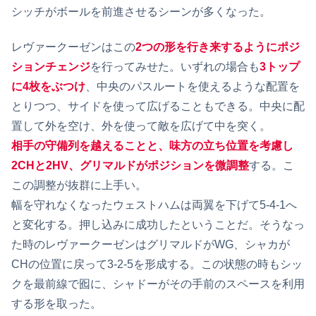
シッチがボールを前進させるシーンが多くなった。
レヴァークーゼンはこの
2つの形を行き来するようにポジ
ションチェンジ
を行ってみせた。いずれの場合も
3トップ
に4枚をぶつけ
、中央のパスルートを使えるような配置を
とりつつ、サイドを使って広げることもできる。中央に配
置して外を空け、外を使って敵を広げて中を突く。
相手の守備列を越えることと、味方の立ち位置を考慮し
2CHと2HV、グリマルドがポジションを微調整
する。こ
この調整が抜群に上手い。
幅を守れなくなったウェストハムは両翼を下げて5-4-1へ
と変化する。押し込みに成功したということだ。そうなっ
た時のレヴァークーゼンはグリマルドがWG、シャカが
CHの位置に戻って3-2-5を形成する。この状態の時もシッ
クを最前線で囮に、シャドーがその手前のスペースを利用
する形を取った。