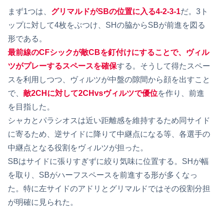
まず1つは、
グリマルドがSBの位置に入る4-2-3-1
だ。3ト
ップに対して4枚をぶつけ、SHの脇からSBが前進を図る
形である。
最前線のCFシックが敵CBを釘付けにすることで、ヴィル
ツがプレーするスペースを確保
する。そうして得たスペー
スを利用しつつ、ヴィルツが中盤の隙間から顔を出すこと
で、
敵2CHに対して2CHvsヴィルツで優位
を作り、前進
を目指した。
シャカとパラシオスは近い距離感を維持するため同サイド
に寄るため、逆サイドに降りて中継点になる等、各選手の
中継点となる役割をヴィルツが担った。
SBはサイドに張りすぎずに絞り気味に位置する。SHが幅
を取り、SBがハーフスペースを前進する形が多くなっ
た。特に左サイドのアドリとグリマルドではその役割分担
が明確に見られた。