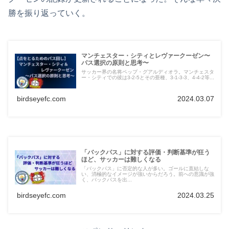
勝を振り返っていく。
マンチェスター・シティとレヴァークーゼン〜
パス選択の原則と思考〜
サッカー界の名将ペップ・グアルディオラ。マンチェスタ
ー・シティでの彼は3-2-5とその亜種、3-1-3-3、4-4-2等...
birdseyefc.com
2024.03.07
「バックパス」に対する評価・判断基準が狂う
ほど、サッカーは難しくなる
「バックパス」に否定的な人が多い。ゴールに直結しな
い、消極的なイメージが強いからだろう。前への意識が強
く、バックパスを出...
birdseyefc.com
2024.03.25