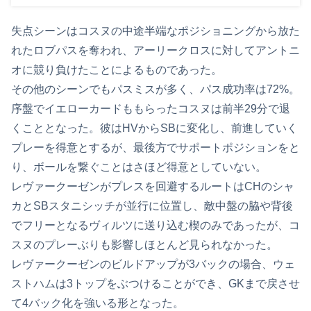
失点シーンはコスヌの中途半端なポジショニングから放た
れたロブパスを奪われ、アーリークロスに対してアントニ
オに競り負けたことによるものであった。
その他のシーンでもパスミスが多く、パス成功率は72%。
序盤でイエローカードももらったコスヌは前半29分で退
くこととなった。彼はHVからSBに変化し、前進していく
プレーを得意とするが、最後方でサポートポジションをと
り、ボールを繋ぐことはさほど得意としていない。
レヴァークーゼンがプレスを回避するルートはCHのシャ
カとSBスタニシッチが並行に位置し、敵中盤の脇や背後
でフリーとなるヴィルツに送り込む楔のみであったが、コ
スヌのプレーぶりも影響しほとんど見られなかった。
レヴァークーゼンのビルドアップが3バックの場合、ウェ
ストハムは3トップをぶつけることができ、GKまで戻させ
て4バック化を強いる形となった。